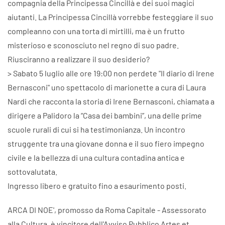
compagnia della Principessa Cincillà e dei suoi magici
aiutanti. La Principessa Cincillà vorrebbe festeggiare il suo
compleanno con una torta di mirtilli, ma è un frutto
misterioso e sconosciuto nel regno di suo padre.
Riusciranno a realizzare il suo desiderio?
> Sabato 5 luglio alle ore 19:00 non perdete "Il diario di Irene
Bernasconi" uno spettacolo di marionette a cura di Laura
Nardi che racconta la storia di Irene Bernasconi, chiamata a
dirigere a Palidoro la “Casa dei bambini”, una delle prime
scuole rurali di cui si ha testimonianza. Un incontro
struggente tra una giovane donna e il suo fiero impegno
civile e la bellezza di una cultura contadina antica e
sottovalutata.
Ingresso libero e gratuito fino a esaurimento posti.
ARCA DI NOE', promosso da Roma Capitale - Assessorato
alla Cultura, è vincitore dell'Avviso Pubblico Artes et