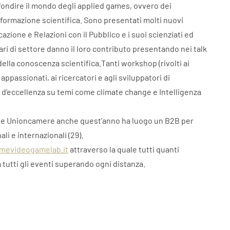
fondire il mondo degli applied games, ovvero dei
nformazione scientifica. Sono presentati molti nuovi
azione e Relazioni con il Pubblico e i suoi scienziati ed
itari di settore danno il loro contributo presentando nei talk
e della conoscenza scientifica.Tanti workshop (rivolti ai
 appassionati, ai ricercatori e agli sviluppatori di
i d’eccellenza su temi come climate change e Intelligenza
o e Unioncamere anche quest’anno ha luogo un B2B per
nali e internazionali (29).
mevideogamelab.it
attraverso la quale tutti quanti
 tutti gli eventi superando ogni distanza.