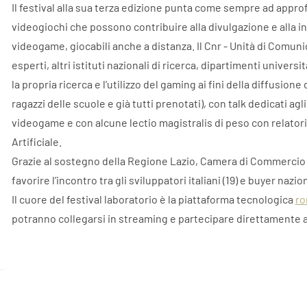
Il festival alla sua terza edizione punta come sempre ad appro
videogiochi che possono contribuire alla divulgazione e alla i
videogame, giocabili anche a distanza. Il Cnr - Unità di Comunic
esperti, altri istituti nazionali di ricerca, dipartimenti univers
la propria ricerca e l’utilizzo del gaming ai fini della diffusion
ragazzi delle scuole e già tutti prenotati), con talk dedicati agli
videogame e con alcune lectio magistralis di peso con relator
Artificiale.
Grazie al sostegno della Regione Lazio, Camera di Commerci
favorire l’incontro tra gli sviluppatori italiani (19) e buyer nazio
Il cuore del festival laboratorio è la piattaforma tecnologica
ro
potranno collegarsi in streaming e partecipare direttamente a