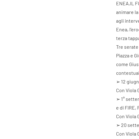
ENEA,IL F
animare la
agli interv
Enea, l’ero
terza tapp
Tre serate
Piazza e Gi
come Giust
contestual
➢ 12 giugn
Con Viola 
➢ 1° settem
e di FIRE, 
Con Viola 
➢ 20 sette
Con Viola 