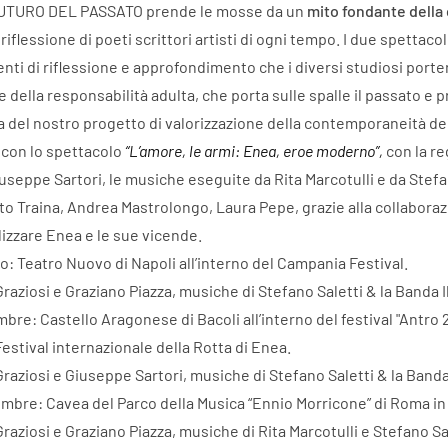
UTURO DEL PASSATO prende le mosse da un
mito fondante della 
 riflessione di poeti scrittori artisti di ogni tempo. I due spett
enti di riflessione e approfondimento che i diversi studiosi porte
e della responsabilità adulta, che porta sulle spalle il passato e 
a del nostro progetto di valorizzazione della contemporaneità d
 con lo spettacolo
“L’amore, le armi: Enea, eroe moderno”,
con la re
useppe Sartori, le musiche eseguite da Rita Marcotulli e da Stefan
o Traina, Andrea Mastrolongo, Laura Pepe, grazie alla collaborazi
izzare Enea e le sue vicende.
o: Teatro Nuovo di Napoli all’interno del Campania Festival.
Graziosi e Graziano Piazza, musiche di Stefano Saletti & la Banda
bre: Castello Aragonese di Bacoli all’interno del festival "Antro 
Festival internazionale della Rotta di Enea.
Graziosi e Giuseppe Sartori, musiche di Stefano Saletti & la Ban
mbre: Cavea del Parco della Musica “Ennio Morricone” di Roma i
Graziosi e Graziano Piazza, musiche di Rita Marcotulli e Stefano 