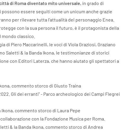
città di Roma diventato mito universale,
in grado di
acoli possono essere seguiti come un unicum anche grazie
ranno per rilevare tutta l’attualità del personaggio Enea.
protegge con la sua persona il futuro, è il protagonista della
el mondo classico.
gia di Piero Maccarinelli, le voci di Viola Graziosi, Graziano
o Saletti & la Banda Ikona, le testimonianze di storici
one con Editori Laterza, che hanno aiutato gli spettatori a
 Ikona, commento storco di Giusto Traina
2022. Gli dei erranti" - Parco archeologico dei Campi Flegrei
da Ikona, commento storco di Laura Pepe
n collaborazione con la Fondazione Musica per Roma.
Saletti & la Banda Ikona, commento storco di Andrea