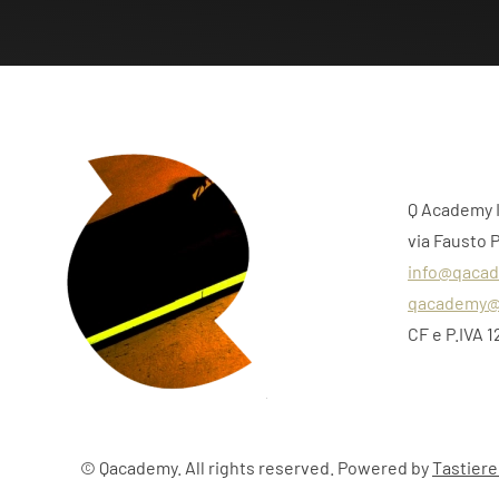
Q Academy 
via Fausto 
info@qacad
qacademy@
CF e P.IVA 
©
Qacademy. All rights reserved. Powered by
Tastiere 